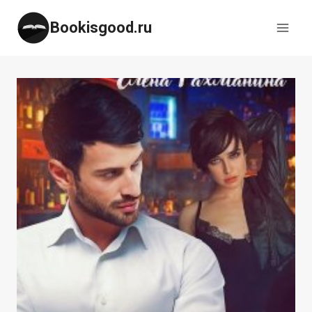
Перейти
Bookisgood.ru
к
содержимому