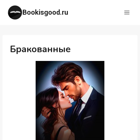
Перейти
Bookisgood.ru
к
содержимому
Бракованные