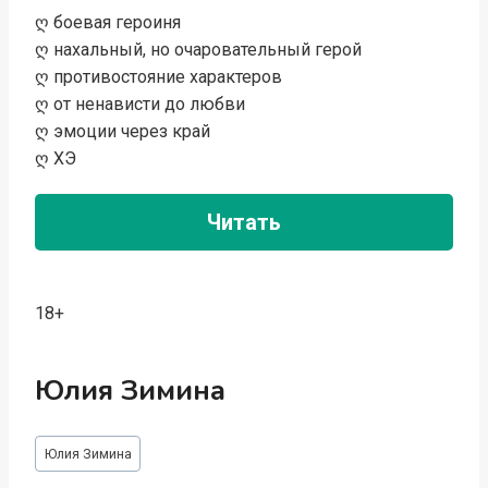
ღ боевая героиня
ღ нахальный, но очаровательный герой
ღ противостояние характеров
ღ от ненависти до любви
ღ эмоции через край
ღ ХЭ
Читать
18+
Юлия Зимина
Метки
Юлия Зимина
записи: