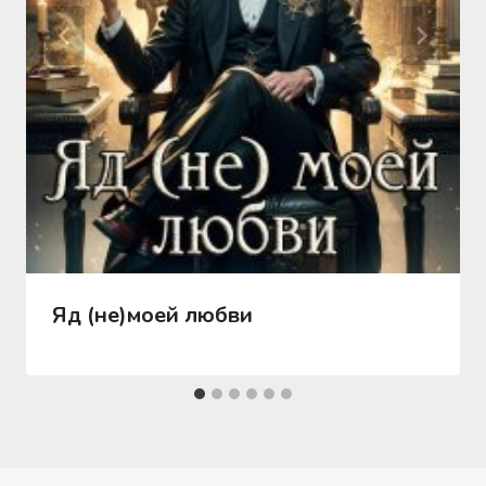
Яд (не)моей любви