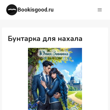
Перейти
Bookisgood.ru
к
содержимому
Бунтарка для нахала