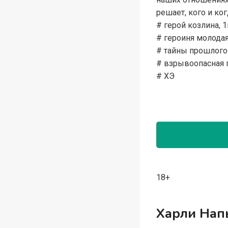
решает, кого и ког
# герой козлина, 1
# героиня молодая
# тайны прошлого
# взрывоопасная п
# ХЭ
18+
Харли Нап