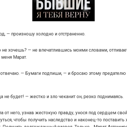
д, — произношу холодно и отстраненно.
 не хочешь? — не впечатлившись моими словами, отпивает
 меня Марат.
 отвечаю. — Бумаги подпиши, — и бросаю этому предателю 
а не будет! — жестко и зло чеканит он, резко поднимаясь.
ла от него, узнав жестокую правду, унося под сердцем свой
ться, чтобы получить наследство и наконец-то поставить
. Получить долгожданный развод. Только… Марат Астемир