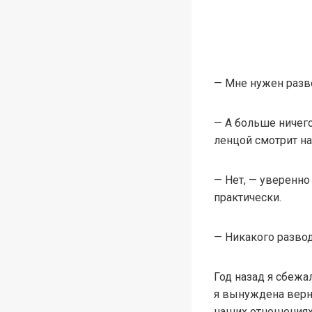
— Мне нужен разво
— А больше ничего
ленцой смотрит на
— Нет, — уверенно
практически.
— Никакого развод
Год назад я сбежа
я вынуждена верну
наших отношениях