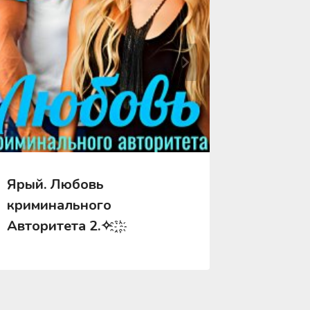
Ярый. Любовь
Я тебя 
криминального
Авторитета 2.✧ ҈ ҉