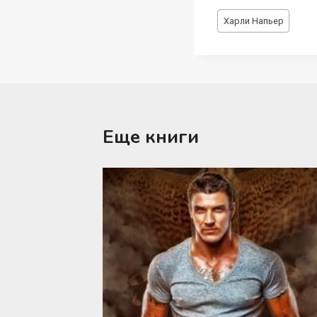
Метки
Харли Напьер
записи:
Еще книги