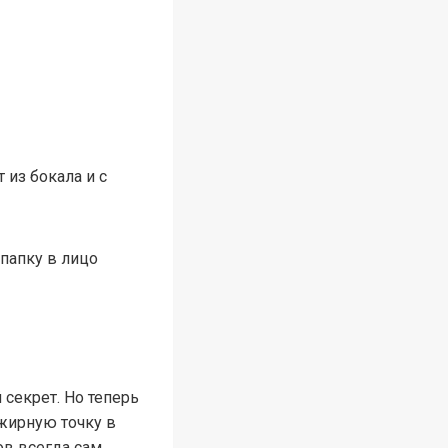
 из бокала и с
папку в лицо
 секрет. Но теперь
 жирную точку в
ов всегда сам