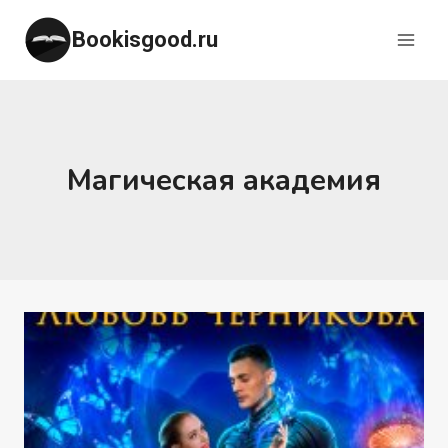
Перейти
Bookisgood.ru
к
содержимому
Магическая академия