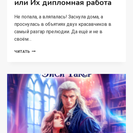
или Их дипломная работа
Не попала, а вляпалась! Заснула дома, а
проснулась в объятиях двух красавчиков в
самый разгар прелюдии. Да ещё и не в
своём…
ПРОБЛЕМНАЯ
ЧИТАТЬ
ПОПАДАНКА,
ИЛИ
ИХ
ДИПЛОМНАЯ
РАБОТА