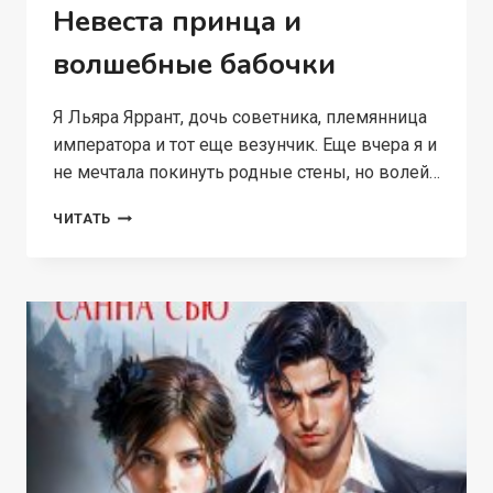
Невеста принца и
волшебные бабочки
Я Льяра Яррант, дочь советника, племянница
императора и тот еще везунчик. Еще вчера я и
не мечтала покинуть родные стены, но волей…
НЕВЕСТА
ЧИТАТЬ
ПРИНЦА
И
ВОЛШЕБНЫЕ
БАБОЧКИ