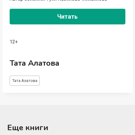
Читать
12+
Тата Алатова
Метки
Тата Алатова
записи:
Еще книги