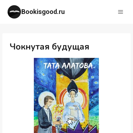
Перейти
Bookisgood.ru
к
содержимому
Чокнутая будущая