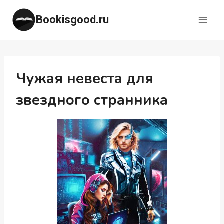
Перейти
Bookisgood.ru
к
содержимому
Чужая невеста для
звездного странника