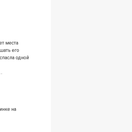
ет места
ешать его
 спасла одной
…
инке на