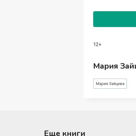
12+
Мария Зай
Метки
Мария Зайцева
записи:
Еще книги