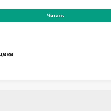
Читать
цева