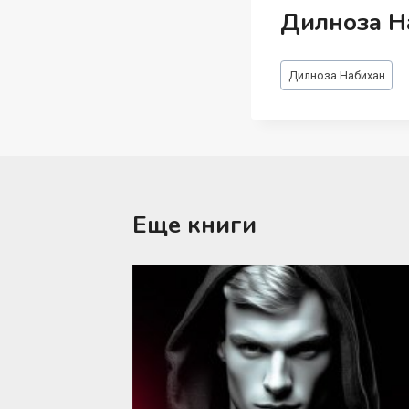
Дилноза Н
Метки
Дилноза Набихан
записи:
Еще книги