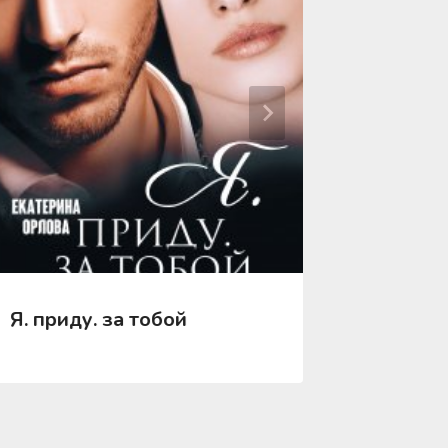
Я. приду. за тобой
Я тебя