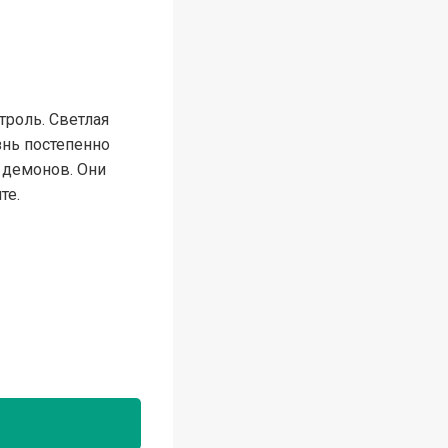
троль. Светлая
знь постепенно
 демонов. Они
те.