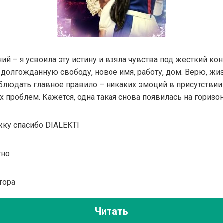
ий – я усвоила эту истину и взяла чувства под жесткий кон
долгожданную свободу, новое имя, работу, дом. Верю, жи
облюдать главное правило – никаких эмоций в присутствии
х проблем. Кажется, одна такая снова появилась на горизон
жку спасибо DIALEKTI
тно
тора
Читать