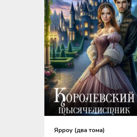
!
Ярроу (два тома)