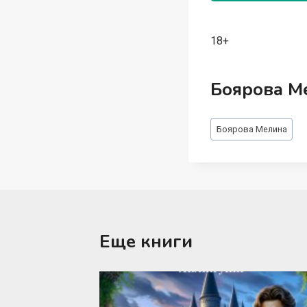
18+
Боярова М
Метки
Боярова Мелина
записи:
Еще книги