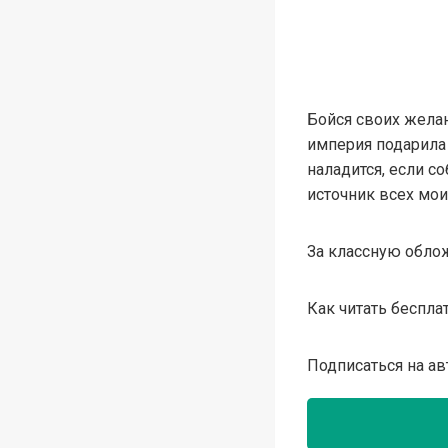
Бойся своих желан
империя подарила 
наладится, если с
источник всех мои
За классную обло
Как читать беспла
Подписаться на ав