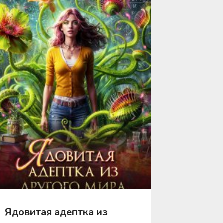
Ядовитая адептка из
Яблоне