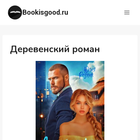
Перейти
Bookisgood.ru
к
содержимому
Деревенский роман