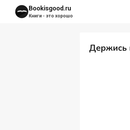
Перейти
Bookisgood.ru
к
Книги - это хорошо
содержимому
Держись 