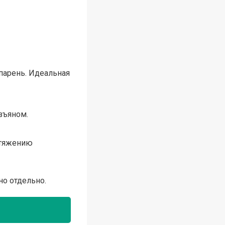
 парень. Идеальная
зъяном.
итяжению
но отдельно.