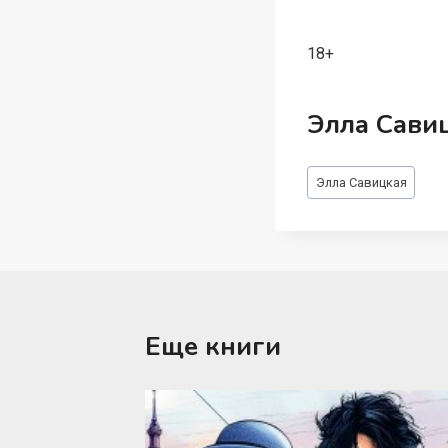
18+
Элла Сави
Метки
Элла Савицкая
записи:
Еще книги