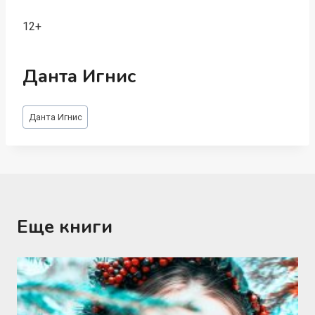
12+
Данта Игнис
Метки
Данта Игнис
записи:
Еще книги