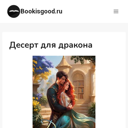
Перейти
Bookisgood.ru
к
содержимому
Десерт для дракона