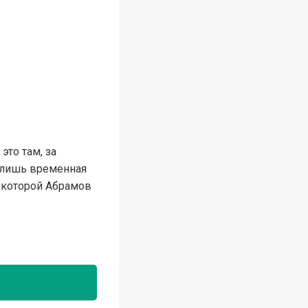
это там, за
о лишь временная
 которой Абрамов