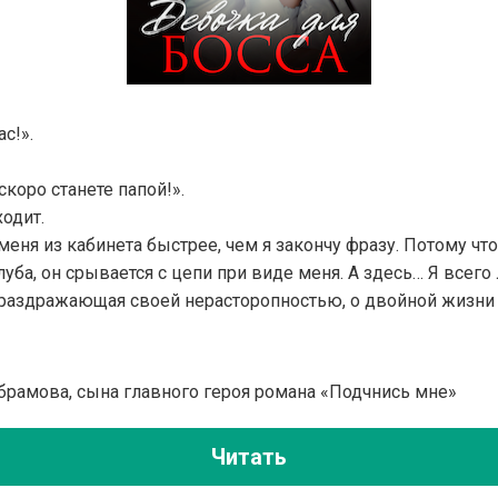
с!».
коро станете папой!».
ходит.
ня из кабинета быстрее, чем я закончу фразу. Потому что 
уба, он срывается с цепи при виде меня. А здесь… Я всег
 раздражающая своей нерасторопностью, о двойной жизни
брамова, сына главного героя романа «Подчнись мне»
Читать