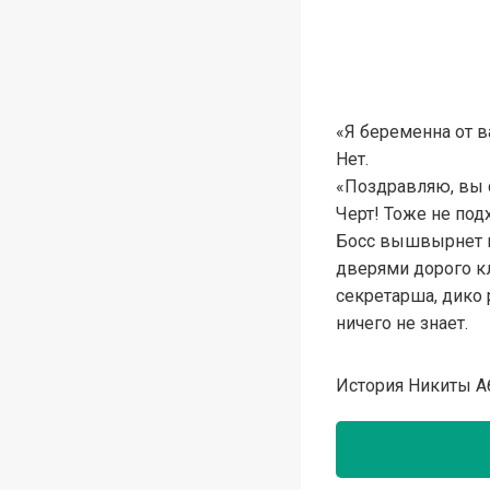
«Я беременна от ва
Нет.
«Поздравляю, вы с
Черт! Тоже не под
Босс вышвырнет ме
дверями дорого кл
секретарша, дико
ничего не знает.
История Никиты А