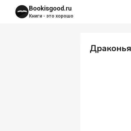
Перейти
Bookisgood.ru
к
Книги - это хорошо
содержимому
Драконья