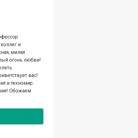
офессор
коллег и
сная, милая
плый огонь любви!
олеть
риветствует вас!
ия и техномир.
ения! Обожаем