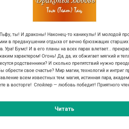
 Тьфу, ты! И драконы! Наконец-то каникулы! И молодой пр
мии в предвкушении отдыха от вечно брюзжащих старших 
. Ура! Бумс! И в его планы на всех парах влетает… прекра
 каким характером! Огонь! Да, да, их обжигает мягкий и те
несутся родственники? И сколько препятствий нужно преод
 обрести свое счастье? Мир магии, технологий и интриг п
вление всем известных тем: магия, истинная пара, академ
ете в восторге! Спойлер — любовь победит! Приятного чт
Читать