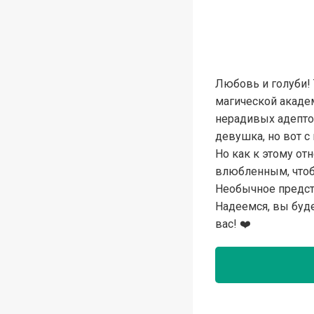
Любовь и голуби!
магической акаде
нерадивых адептов
девушка, но вот с
Но как к этому от
влюбленным, чтобы
Необычное предста
Надеемся, вы буд
вас! ‍❤️‍