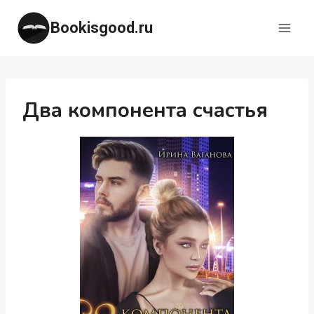
Перейти
Bookisgood.ru
к
содержимому
Два компонента счастья