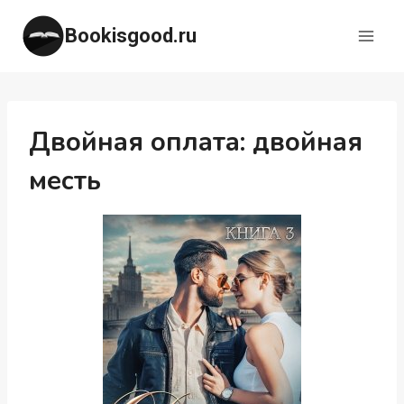
Перейти
Bookisgood.ru
к
содержимому
Двойная оплата: двойная
месть