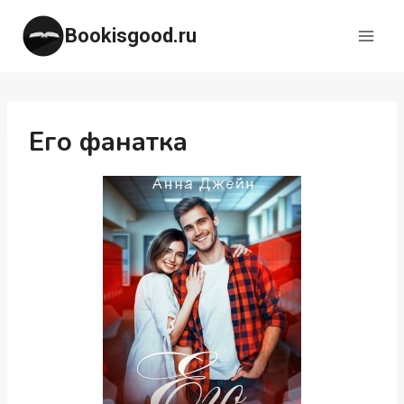
Перейти
Bookisgood.ru
к
содержимому
Его фанатка