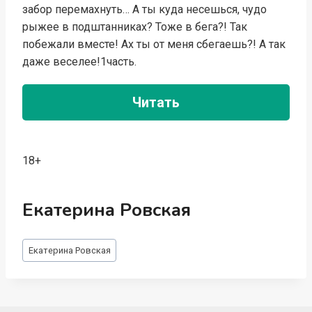
забор перемахнуть… А ты куда несешься, чудо
рыжее в подштанниках? Тоже в бега?! Так
побежали вместе! Ах ты от меня сбегаешь?! А так
даже веселее!1часть.
Читать
18+
Екатерина Ровская
Метки
Екатерина Ровская
записи: