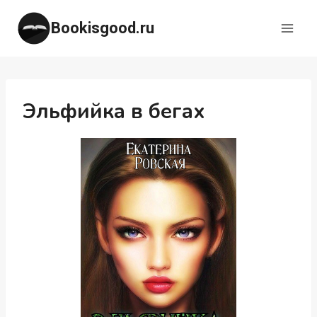
Перейти
Bookisgood.ru
к
содержимому
Эльфийка в бегах