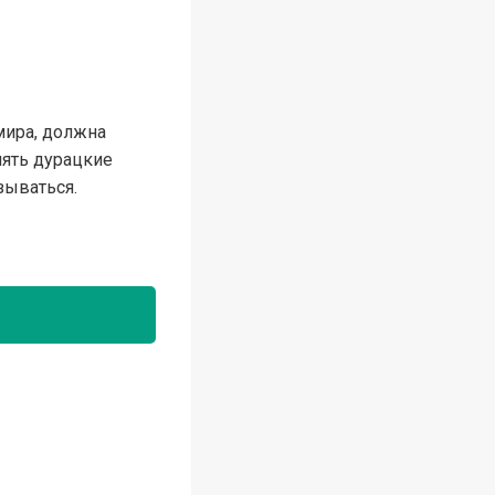
мира, должна
нять дурацкие
зываться.