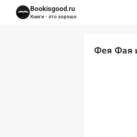
Перейти
Bookisgood.ru
к
Книги - это хорошо
содержимому
Фея Фая 