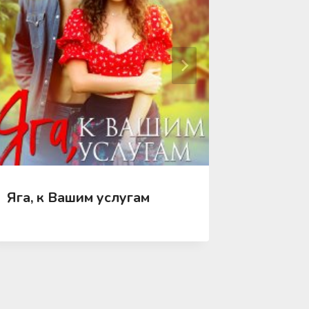
Яга, к Вашим услугам
Яга на