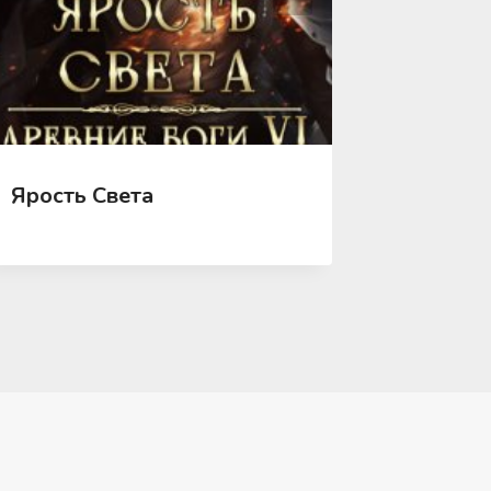
Ярость Света
Ярмарк