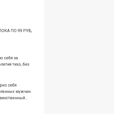
ОКА ПО 99 РУБ,
ю себя за
етия тихо, без
ярко себя
вленных мужчин.
 таинственный…