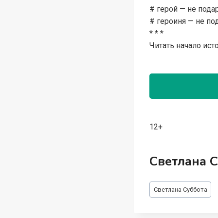
# герой — не пода
# героиня — не по
* * *
Читать начало исто
12+
Светлана 
Метки
Светлана Суббота
записи: