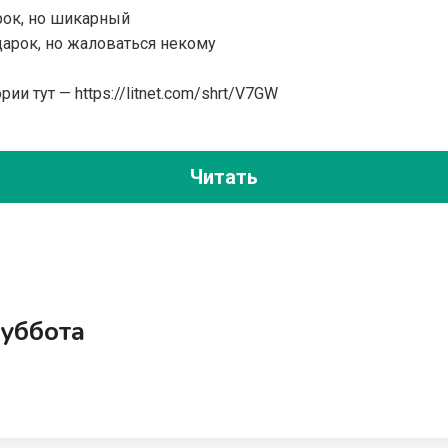
рок, но шикарный
дарок, но жаловаться некому
рии тут — https://litnet.com/shrt/V7GW
Читать
Суббота