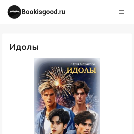
Перейти
Bookisgood.ru
к
содержимому
Идолы