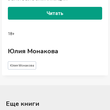
Читать
18+
Юлия Монакова
Метки
Юлия Монакова
записи:
Еще книги