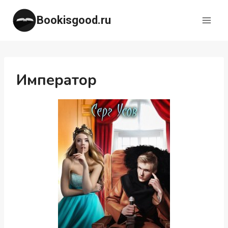
Перейти
Bookisgood.ru
к
содержимому
Император