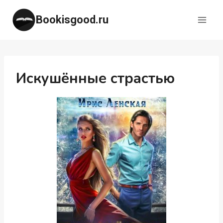
Перейти
Bookisgood.ru
к
содержимому
Искушённые страстью