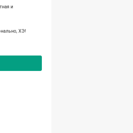
тная и
нально, ХЭ!