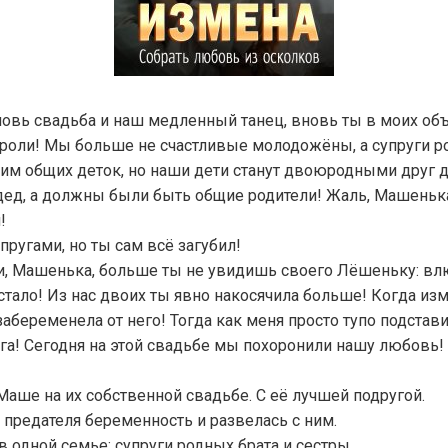
новь свадьба и наш медленный танец, вновь ты в моих объ
 роли! Мы больше не счастливые молодожёны, а супруги р
им общих деток, но наши дети станут двоюродными друг др
ед, а должны были быть общие родители! Жаль, Машенька,
!
ругами, но ты сам всё загубил!
ти, Машенька, больше ты не увидишь своего Лёшеньку: вл
стало! Из нас двоих ты явно накосячила больше! Когда из
абеременела от него! Тогда как меня просто тупо подстави
га! Сегодня на этой свадьбе мы похоронили нашу любовь!
аше на их собственной свадьбе. С её лучшей подругой.
 предателя беременность и развелась с ним.
в одной семье: супруги родных брата и сестры.