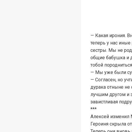
— Какая ирония. В
теперь у нас иные
сестры. Мы не род
общие бабушка и д
тобой породниться
— Мы уже были суп
— Согласен, но уч
дурака отныне не 
лучшим другом и з
завистливая подру
***
Алексей изменил М
Героиня скрыла от
Теперь они вновь 