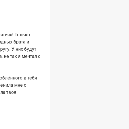
ятиях! Только
одных брата и
угу. У них будут
 не так я мечтал с
юблённого в тебя
менила мне с
ла твоя