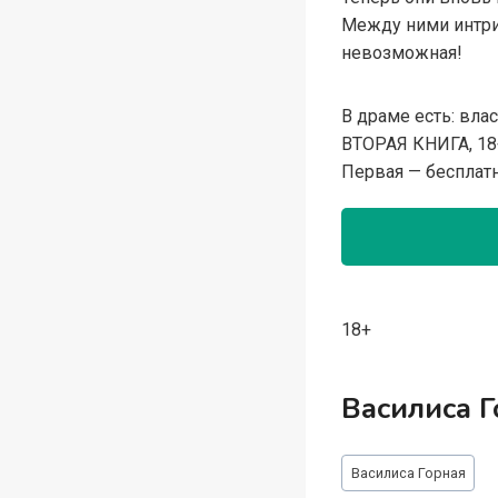
Между ними интриг
невозможная!
В драме есть: вла
ВТОРАЯ КНИГА, 18
Первая — бесплатн
18+
Василиса Г
Метки
Василиса Горная
записи: