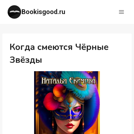
Перейти
Bookisgood.ru
к
содержимому
Когда смеются Чёрные
Звёзды