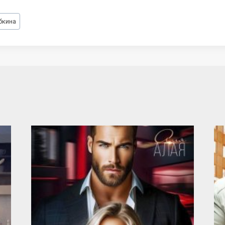
бкина