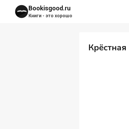
Перейти
Bookisgood.ru
к
Книги - это хорошо
содержимому
Крёстная