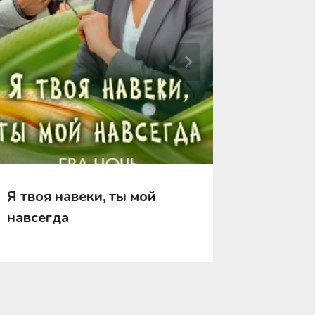
Я твоя навеки, ты мой
Я сказа
навсегда