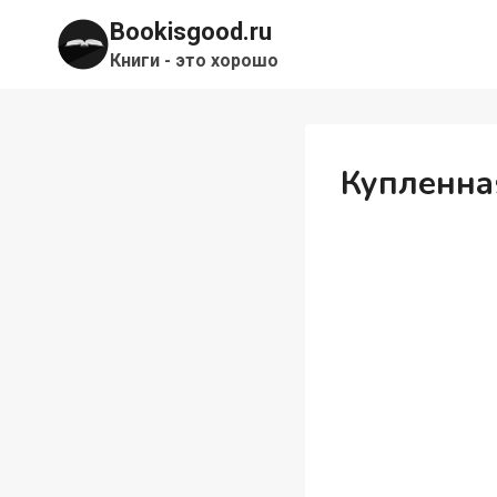
Перейти
Bookisgood.ru
к
Книги - это хорошо
содержимому
Купленна