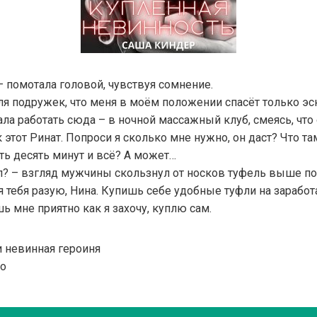
— помотала головой, чувствуя сомнение.
я подружек, что меня в моём положении спасёт только эск
ла работать сюда – в ночной массажный клуб, смеясь, что 
к этот Ринат. Попроси я сколько мне нужно, он даст? Что т
ть десять минут и всё? А может…
ул? – взгляд мужчины скользнул от носков туфель выше по
 я тебя разую, Нина. Купишь себе удобные туфли на заработ
 мне приятно как я захочу, куплю сам.
и невинная героиня
но