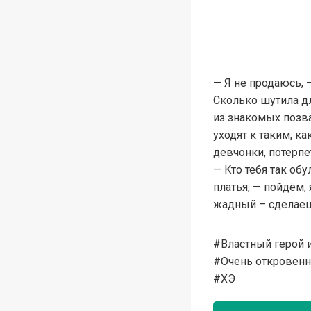
— Я не продаюсь, 
Сколько шутила дл
из знакомых позва
уходят к таким, ка
девчонки, потерпе
— Кто тебя так об
платья, — пойдём,
жадный – сделаешь
#Властный герой 
#Очень откровен
#ХЭ