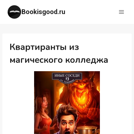
Перейти
Bookisgood.ru
к
содержимому
Квартиранты из
магического колледжа