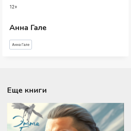
12+
Анна Гале
Метки
Анна Гале
записи:
Еще книги