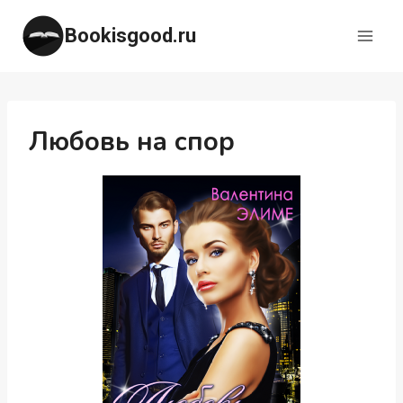
Перейти
Bookisgood.ru
к
содержимому
Любовь на спор