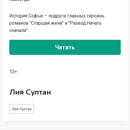
История Софьи — подруги главных героинь
романов "Старшая жена" и "Развод.Начать
сначала"
Читать
12+
Лия Султан
Метки
Лия Султан
записи: