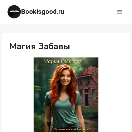
Перейти
Bookisgood.ru
к
содержимому
Магия Забавы