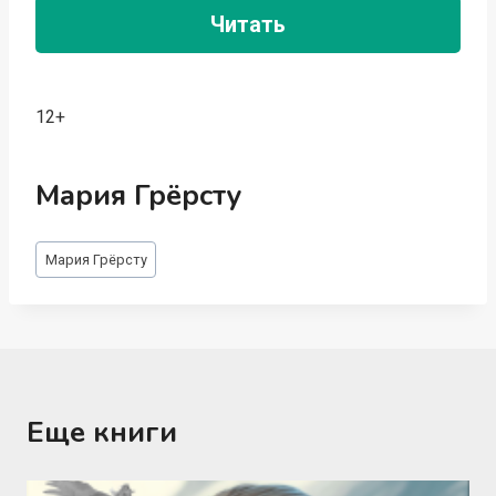
Читать
12+
Мария Грёрсту
Метки
Мария Грёрсту
записи:
Еще книги