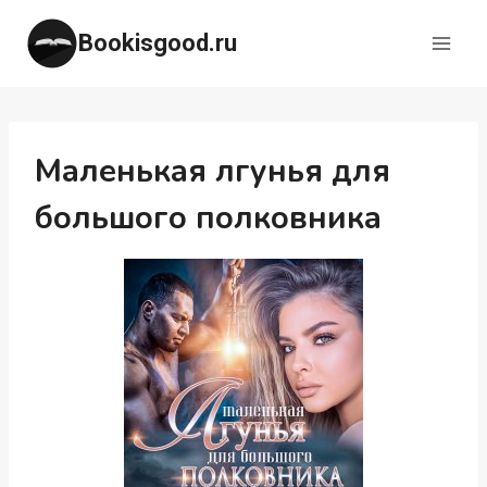
Перейти
Bookisgood.ru
к
содержимому
Маленькая лгунья для
большого полковника