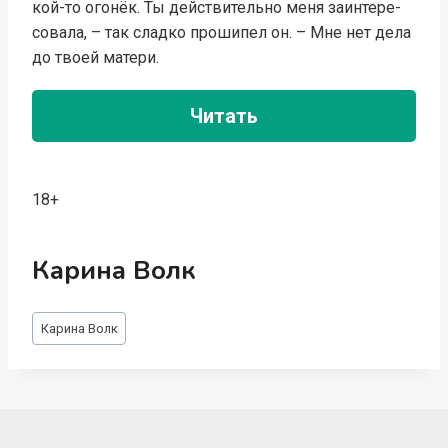
кой-то огонёк. Ты дей­ст­ви­тель­но ме­ня за­ин­те­ре­
со­ва­ла, – так слад­ко про­ши­пел он. – Мне нет де­ла
до тво­ей ма­те­ри.
Читать
18+
Карина Волк
Метки
Карина Волк
записи: