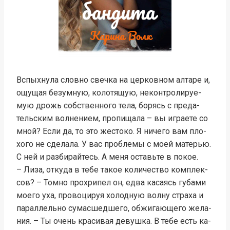
Вспых­ну­ла слов­но свеч­ка на цер­ков­ном ал­та­ре и,
ощу­щая бе­зум­ную, ко­ло­тя­щую, не­кон­тро­ли­руе­
мую дрожь соб­ст­вен­но­го те­ла, бо­рясь с пре­да­
тель­ским вол­не­ни­ем, про­пи­ща­ла – вы иг­рае­те со
мной? Ес­ли да, то это жес­то­ко. Я ни­че­го вам пло­
хо­го не сде­ла­ла. У вас про­бле­мы с мо­ей ма­те­рью.
С ней и раз­би­рай­тесь. А ме­ня ос­тавь­те в по­кое.
– Ли­за, от­ку­да в те­бе та­кое ко­ли­че­ст­во ком­плек­
сов? – Том­но про­хри­пел он, ед­ва ка­са­ясь гу­ба­ми
мое­го уха, про­во­ци­руя хо­лод­ную вол­ну стра­ха и
па­рал­лель­но су­ма­сшед­ше­го, об­жи­гаю­ще­го же­ла­
ния. – Ты очень кра­си­вая де­вуш­ка. В те­бе есть ка­