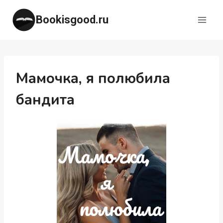
Перейти
Bookisgood.ru
к
содержимому
Мамочка, я полюбила
бандита