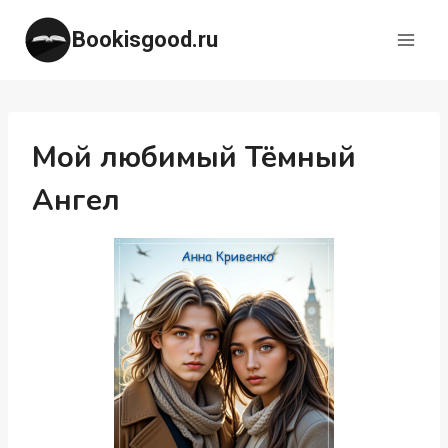
Перейти
Bookisgood.ru
к
содержимому
Мой любимый Тёмный
Ангел