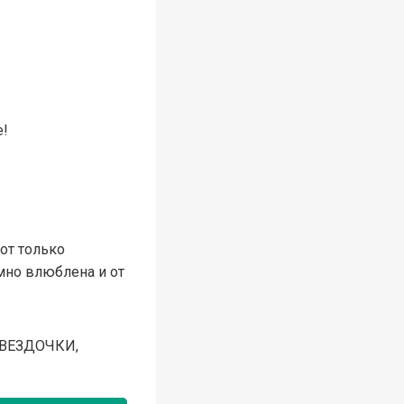
е!
от только
умно влюблена и от
ЗВЕЗДОЧКИ,