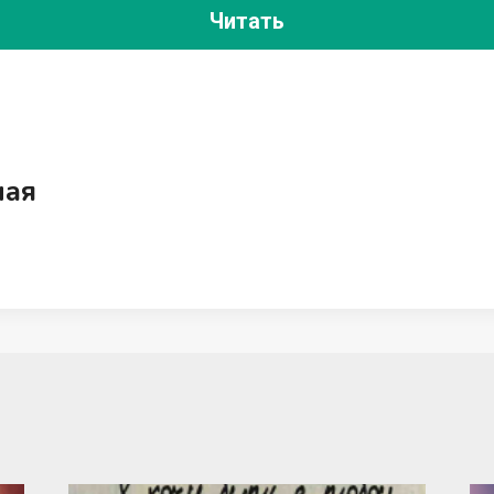
Читать
ная