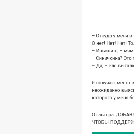
– Откуда у меня в
О нет! Нет! Нет! Т
– Извините, – мям
– Синичкина? Это 
– Да, – еле выталк
Я получаю место в
неожиданно выясня
которого у меня б
От автора: ДОБА
ЧТОБЫ ПОДДЕРЖА