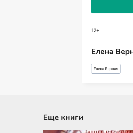
12+
Елена Вер
Метки
Елена Верная
записи:
Еще книги