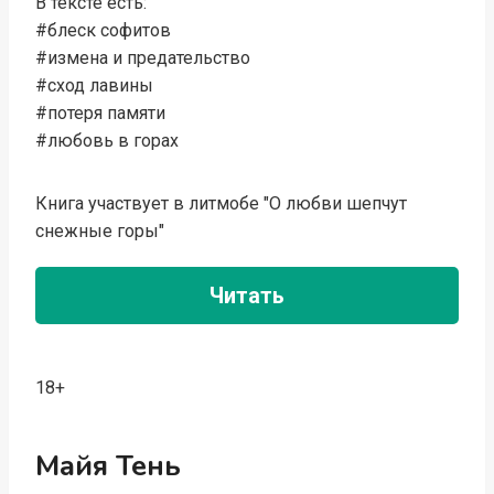
В тексте есть:
#блеск софитов
#измена и предательство
#сход лавины
#потеря памяти
#любовь в горах
Книга участвует в литмобе "О любви шепчут
снежные горы"
Читать
18+
Майя Тень