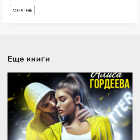
Метки
Майя Тень
записи:
Еще книги