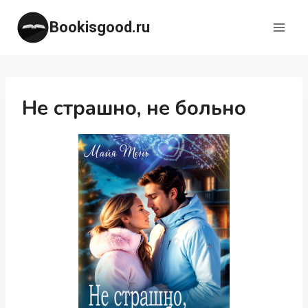
Перейти
Bookisgood.ru
к
содержимому
Не страшно, не больно