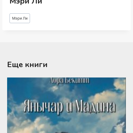
Мэри Ли
Метки
Мэри Ли
записи:
Еще книги