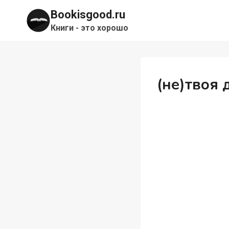
Перейти
Bookisgood.ru
к
Книги - это хорошо
содержимому
(не)твоя 