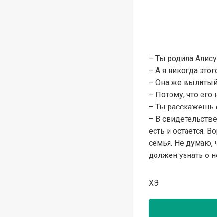
– Ты родила Алису 
– А я никогда это
– Она же вылитый 
– Потому, что его
– Ты расскажешь е
– В свидетельстве
есть и остается. 
семья. Не думаю, 
должен узнать о н
ХЭ