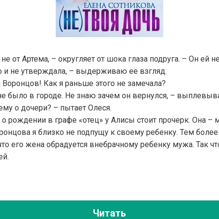
не от Артема, – округляет от шока глаза подруга. – Он ей н
го и не утверждала, – выдерживаю ее взгляд.
Воронцов! Как я раньше этого не замечала?
 не было в городе. Не знаю зачем он вернулся, – выплевыв
му о дочери? – пытает Олеся.
 о рождении в графе «отец» у Алисы стоит прочерк. Она – м
Воронцова я близко не подпущу к своему ребенку. Тем более
что его жена обрадуется внебрачному ребенку мужа. Так что
ей.
Читать