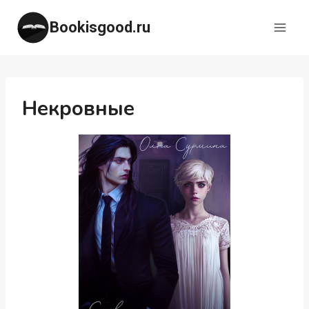
Перейти
Bookisgood.ru
к
содержимому
Некровные