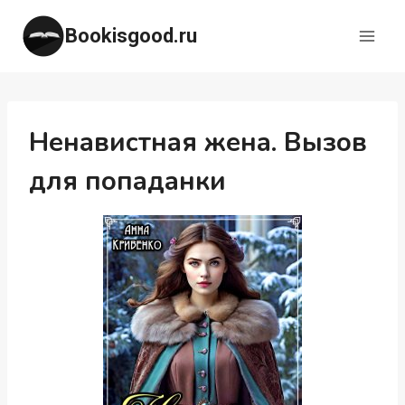
Перейти
Bookisgood.ru
к
содержимому
Ненавистная жена. Вызов
для попаданки