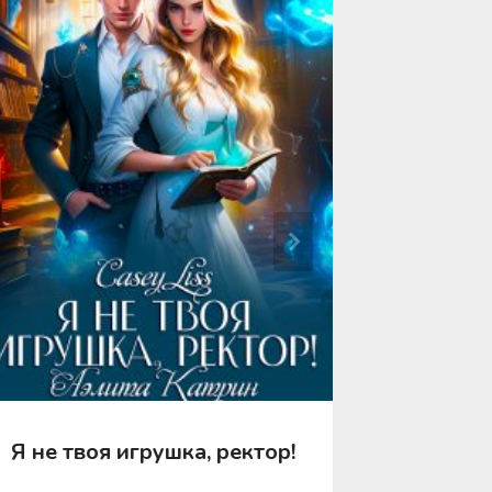
Я не твоя игрушка, ректор!
Я готов
профес