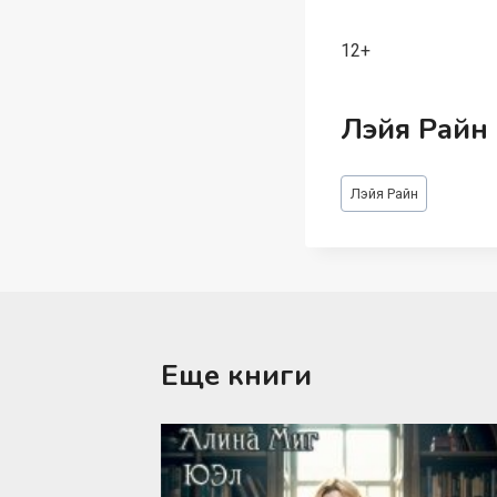
12+
Лэйя Райн
Метки
Лэйя Райн
записи:
Еще книги