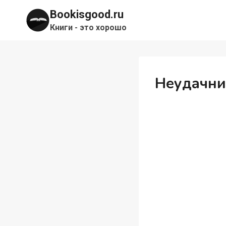
Перейти
Bookisgood.ru
к
Книги - это хорошо
содержимому
Неудачни