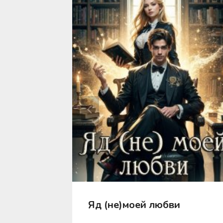
магистр!
Яд (не)моей любви