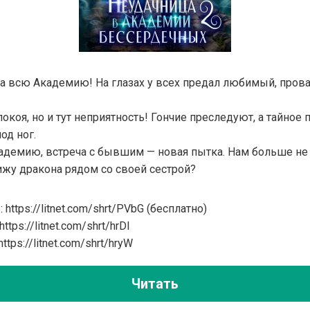
на всю Академию! На глазах у всех предал любимый, пров
 покоя, но и тут неприятность! Гончие преследуют, а тайно
од ног.
демию, встреча с бывшим — новая пытка. Нам больше не п
ижу дракона рядом со своей сестрой?
https://litnet.com/shrt/PVbG (бесплатно)
ttps://litnet.com/shrt/hrDI
ttps://litnet.com/shrt/hryW
Читать