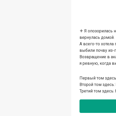
⚜️ Я опозорилась 
вернулась домой.
А всего-то хотела
выбили почву из-п
Возвращение в ака
я ревную, когда в
Первый том здесь: 
Второй том здесь: h
Третий том здесь: h