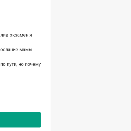
алив экзамен я
е послание мамы
о пути, но почему