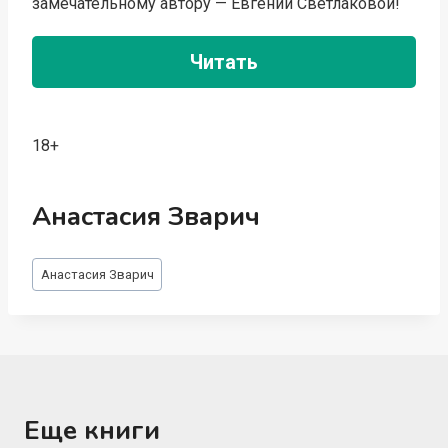
замечательному автору — Евгении Светлаковой!
Читать
18+
Анастасия Зварич
Метки
Анастасия Зварич
записи:
Еще книги