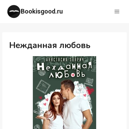
Перейти
Bookisgood.ru
к
содержимому
Нежданная любовь