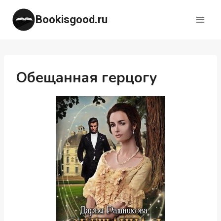
Перейти
Bookisgood.ru
к
содержимому
Обещанная герцогу