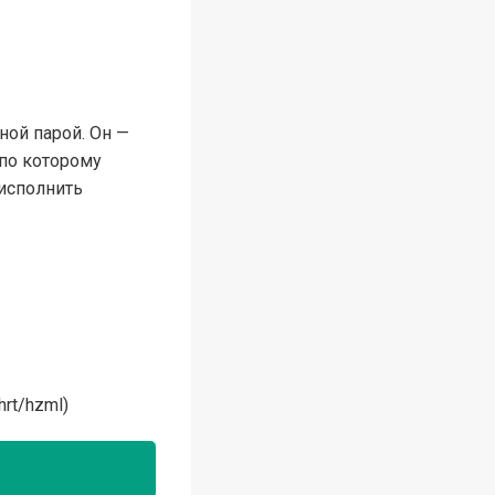
ной парой. Он —
 по которому
 исполнить
hrt/hzml)