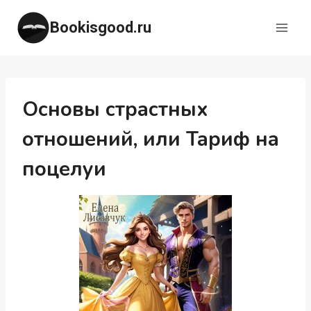
Перейти
Bookisgood.ru
к
содержимому
Основы страстных
отношений, или Тариф на
поцелуи