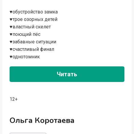
♥обустройство замка
♥трое озорных детей
♥властный скелет
♥поющий пёс
♥забавные ситуации
♥счастливый финал
♥однотомник
Читать
12+
Ольга Коротаева