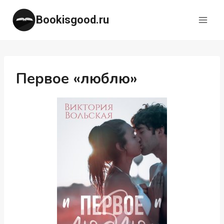
Перейти
Bookisgood.ru
к
содержимому
Первое «люблю»