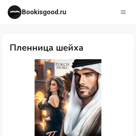
Перейти
Bookisgood.ru
к
содержимому
Пленница шейха