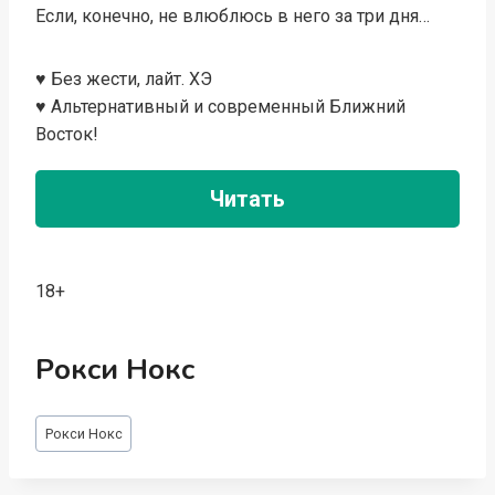
Если, конечно, не влюблюсь в него за три дня…
♥️ Без жести, лайт. ХЭ
♥️ Альтернативный и современный Ближний
Восток!
Читать
18+
Рокси Нокс
Метки
Рокси Нокс
записи: