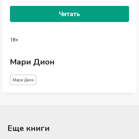
Читать
18+
Мари Дион
Метки
Мари Дион
записи:
Еще книги